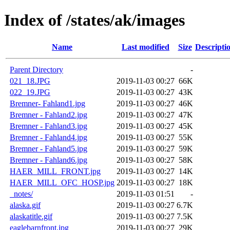
Index of /states/ak/images
Name
Last modified
Size
Descripti
Parent Directory
-
021_18.JPG
2019-11-03 00:27
66K
022_19.JPG
2019-11-03 00:27
43K
Bremner- Fahland1.jpg
2019-11-03 00:27
46K
Bremner - Fahland2.jpg
2019-11-03 00:27
47K
Bremner - Fahland3.jpg
2019-11-03 00:27
45K
Bremner - Fahland4.jpg
2019-11-03 00:27
55K
Bremner - Fahland5.jpg
2019-11-03 00:27
59K
Bremner - Fahland6.jpg
2019-11-03 00:27
58K
HAER_MILL_FRONT.jpg
2019-11-03 00:27
14K
HAER_MILL_OFC_HOSP.jpg
2019-11-03 00:27
18K
_notes/
2019-11-03 01:51
-
alaska.gif
2019-11-03 00:27
6.7K
alaskatitle.gif
2019-11-03 00:27
7.5K
eaglebarnfront.jpg
2019-11-03 00:27
29K